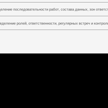
еление последовательности работ, состава данных, зон ответс
еделение ролей, ответственности, регулярных встреч и контро