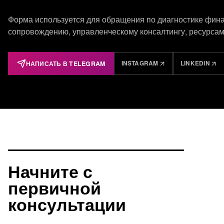
Форма используется для обращения по диагностике фин
сопровождению, управленческому консалтингу, ресурсам
НАПИСАТЬ В TELEGRAM
INSTAGRAM
LINKEDIN
Начните с
первичной
консультации