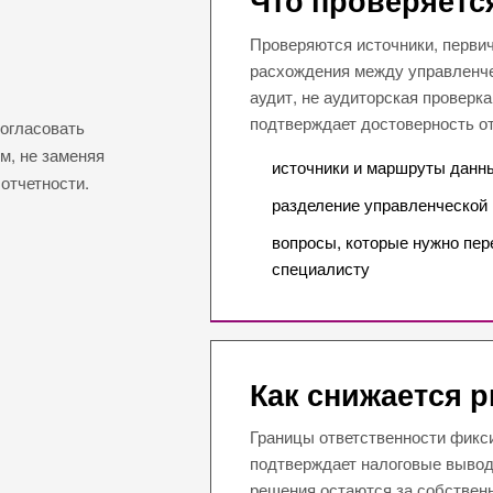
Что проверяетс
Проверяются источники, первич
расхождения между управленче
аудит, не аудиторская проверка
подтверждает достоверность от
согласовать
м, не заменяя
источники и маршруты данн
отчетности.
разделение управленческой 
вопросы, которые нужно пер
специалисту
Как снижается 
Границы ответственности фикси
подтверждает налоговые выводы
решения остаются за собствен