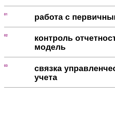
работа с первичн
01
контроль отчетнос
02
модель
связка управленчес
03
учета